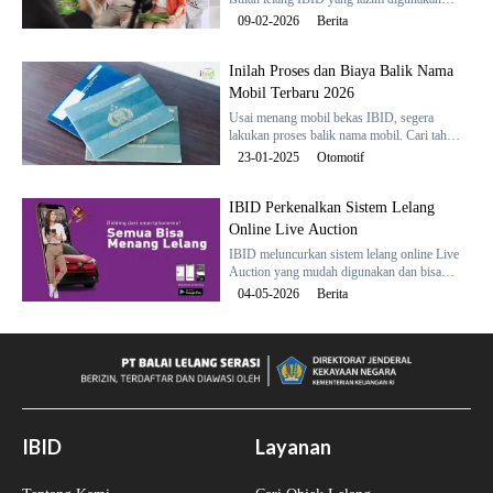
biar pengalaman lelang online lancar.
09-02-2026
Berita
Inilah Proses dan Biaya Balik Nama
Mobil Terbaru 2026
Usai menang mobil bekas IBID, segera
lakukan proses balik nama mobil. Cari tahu
syarat dan biayanya di sini.
23-01-2025
Otomotif
IBID Perkenalkan Sistem Lelang
Online Live Auction
IBID meluncurkan sistem lelang online Live
Auction yang mudah digunakan dan bisa
diakses melalui aplikasi lelang IBID.
04-05-2026
Berita
IBID
Layanan