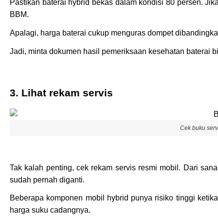
Pastikan baterai hybrid bekas dalam kondisi 80 persen. J
BBM.
Apalagi, harga baterai cukup menguras dompet dibandingk
Jadi, minta dokumen hasil pemeriksaan kesehatan baterai bia
3. Lihat rekam servis
Cek buku serv
Tak kalah penting, cek rekam servis resmi mobil. Dari sa
sudah pernah diganti.
Beberapa komponen mobil hybrid punya risiko tinggi ketik
harga suku cadangnya.