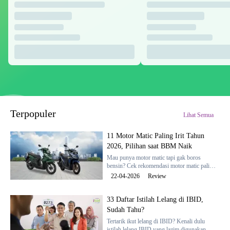
Terpopuler
Lihat Semua
11 Motor Matic Paling Irit Tahun
2026, Pilihan saat BBM Naik
Mau punya motor matic tapi gak boros
bensin? Cek rekomendasi motor matic paling
irit tahun 2026 dari balai lelang IBID
22-04-2026
Review
berikut.
33 Daftar Istilah Lelang di IBID,
Sudah Tahu?
Tertarik ikut lelang di IBID? Kenali dulu
istilah lelang IBID yang lazim digunakan